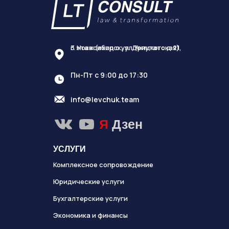
г. Новосибирск, ул Урицкого д.21,
3 этаж (вход с ул. Депутатская)
Пн-Пт с 9:00 до 17:30
info@levchuk.team
Я
Дзен
УСЛУГИ
Комплексное сопровождение
Юридические услуги
Бухгалтерские услуги
Экономика и финансы