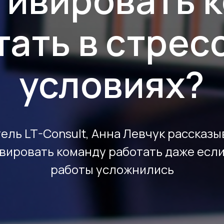
тивировать 
тать в стрес
условиях?
ель LT-Consult, Анна Левчук рассказыв
вировать команду работать даже есл
работы усложнились