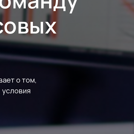
команду
совых
ает о том,
и условия