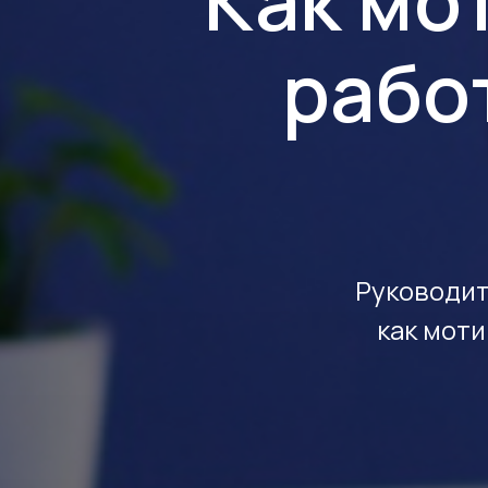
Как мо
рабо
Руководит
как моти